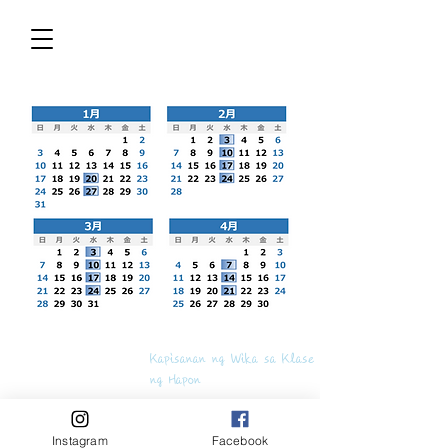
​Kapisanan ng Wika sa Klase
ng Hapon
masayopuri@yahoo.co.jp
Instagram
Facebook